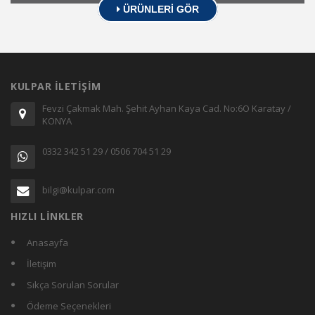
ÜRÜNLERİ GÖR
KULPAR İLETİŞİM
Fevzi Çakmak Mah. Şehit Ayhan Kaya Cad. No:6O Karatay /
KONYA
0332 342 51 29 / 0506 704 51 29
bilgi@kulpar.com
HIZLI LİNKLER
Anasayfa
İletişim
Sıkça Sorulan Sorular
Ödeme Seçenekleri