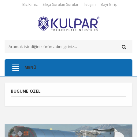
Biz Kimiz
Sıkça Sorulan Sorular
İletişim
Bayi Giriş
Toggle
MENÜ
navigation
BUGÜNE ÖZEL