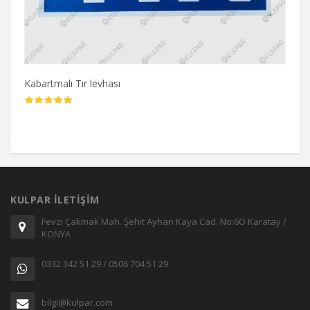
Kabartmalı Tır levhası
KULPAR İLETİŞİM
Fevzi Çakmak Mah. Şehit Ayhan Kaya Cad. No:6O Karatay /
KONYA
0332 342 51 29 / 0506 704 51 29
bilgi@kulpar.com