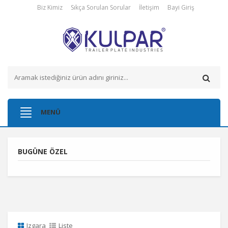
Biz Kimiz
Sıkça Sorulan Sorular
İletişim
Bayi Giriş
Toggle
MENÜ
navigation
BUGÜNE ÖZEL
Izgara
Liste